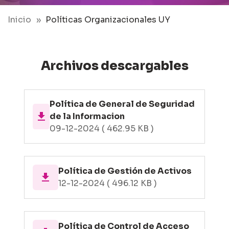
Inicio
Políticas Organizacionales UY
Archivos descargables
Política de General de Seguridad
file_download
de la Informacion
09-12-2024 ( 462.95 KB )
Política de Gestión de Activos
file_download
12-12-2024 ( 496.12 KB )
Política de Control de Acceso