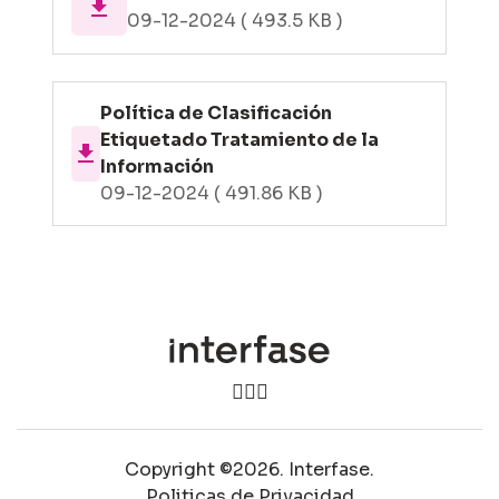
file_download
09-12-2024 ( 493.5 KB )
Política de Clasificación
Etiquetado Tratamiento de la
file_download
Información
09-12-2024 ( 491.86 KB )
Copyright ©2026. Interfase.
Politicas de Privacidad