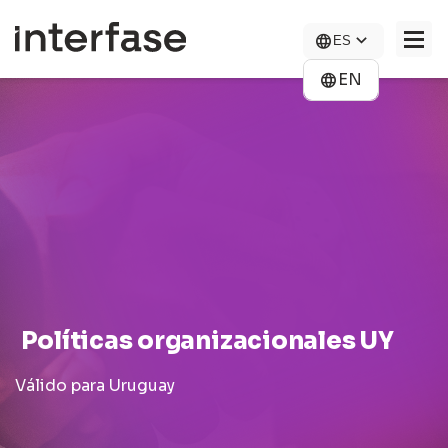
Pasar
al
ES
contenido
principal
EN
COMPAÑÍA
SOLUCIONES
NOVEDADES
CONTACTO
CARRERAS
Políticas organizacionales UY
Válido para Uruguay