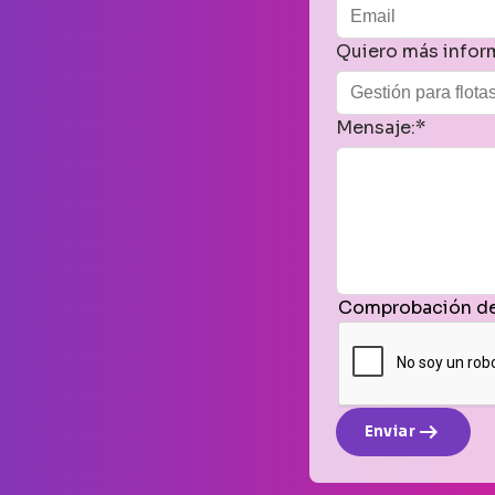
Quiero más infor
Mensaje:*
Comprobación de
arrow_right_alt
Enviar