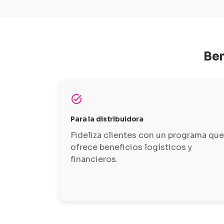
Ben
task_alt
Para la distribuidora
Fideliza clientes con un programa que
ofrece beneficios logísticos y
financieros.