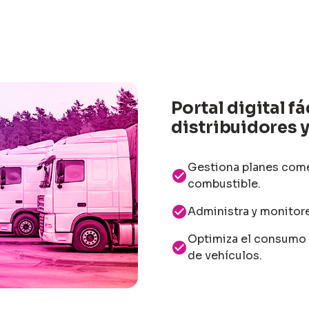
Portal digital fá
distribuidores 
Gestiona planes come
check_circle
combustible.
check_circle
Administra y monitore
Optimiza el consumo d
check_circle
de vehículos.