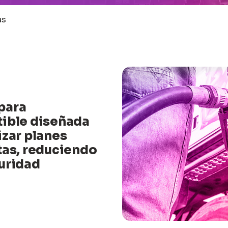
as
para
tible diseñada
izar planes
tas, reduciendo
uridad