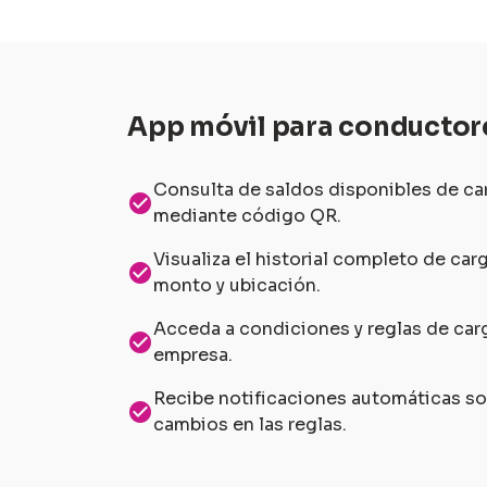
App móvil para conductor
Consulta de saldos disponibles de ca
check_circle
mediante código QR.
Visualiza el historial completo de car
check_circle
monto y ubicación.
Acceda a condiciones y reglas de carg
check_circle
empresa.
Recibe notificaciones automáticas sob
check_circle
cambios en las reglas.