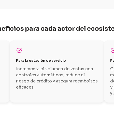
eficios para cada actor del ecosis
task_alt
task_
Para la estación de servicio
Pa
Incrementa el volumen de ventas con
G
controles automáticos, reduce el
m
riesgo de crédito y asegura reembolsos
d
eficaces.
v
y